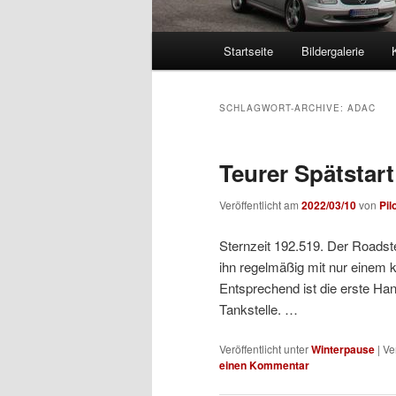
Hauptmenü
Startseite
Bildergalerie
Zum
Zum
Inhalt
sekundären
SCHLAGWORT-ARCHIVE:
ADAC
wechseln
Inhalt
Teurer Spätstart
wechseln
Veröffentlicht am
2022/03/10
von
Pil
Sternzeit 192.519. Der Roadst
ihn regelmäßig mit nur einem 
Entsprechend ist die erste H
Tankstelle. …
Veröffentlicht unter
Winterpause
|
Ve
einen Kommentar