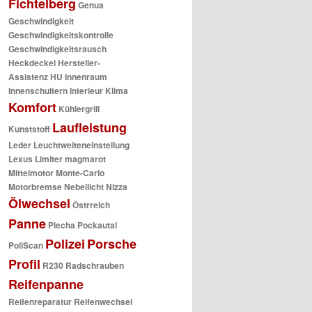
Fichtelberg
Genua
Geschwindigkeit
Geschwindigkeitskontrolle
Geschwindigkeitsrausch
Heckdeckel
Hersteller-
Assistenz
HU
Innenraum
Innenschultern
Interieur
Klima
Komfort
Kühlergrill
Laufleistung
Kunststoff
Leder
Leuchtweiteneinstellung
Lexus
Limiter
magmarot
Mittelmotor
Monte-Carlo
Motorbremse
Nebellicht
Nizza
Ölwechsel
Östrreich
Panne
Piecha
Pockautal
Polizei
Porsche
PoliScan
Profil
R230
Radschrauben
Reifenpanne
Reifenreparatur
Reifenwechsel