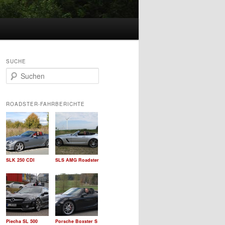
SUCHE
S
u
c
h
ROADSTER-FAHRBERICHTE
e
n
SLK 250 CDI
SLS AMG Roadster
Piecha SL 500
Porsche Boxster S