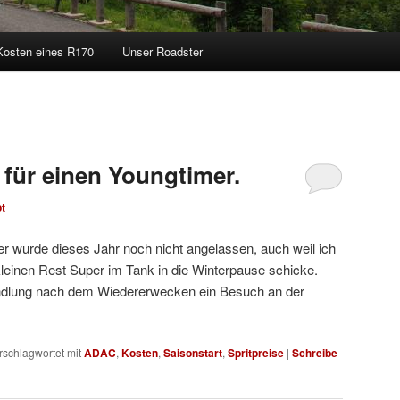
Kosten eines R170
Unser Roadster
 für einen Youngtimer.
ot
er wurde dieses Jahr noch nicht angelassen, auch weil ich
kleinen Rest Super im Tank in die Winterpause schicke.
andlung nach dem Wiedererwecken ein Besuch an der
rschlagwortet mit
ADAC
,
Kosten
,
Saisonstart
,
Spritpreise
|
Schreibe