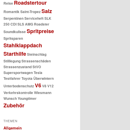
Roadstertour
Reise
Salz
Romantik
Saint-Tropez
Serpentinen
Serviceheft
SLK
250 CDI
SLS AMG Roadster
Spritpreise
Soundkulisse
Spritsparen
Stahlklappdach
Starthilfe
Steinschlag
Stilllegung
Strassenschäden
Strassenzustand
StVO
Supersportwagen
Tesla
Testfahrer
Toyota
Überwintern
V6
Unterbodenschutz
V8
V12
Verkehrskontrolle
Wiesmann
Wunsch
Youngtimer
Zubehör
THEMEN
Allgemein