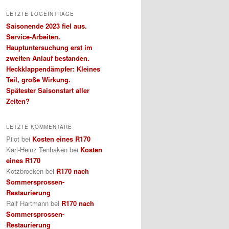
LETZTE LOGEINTRÄGE
Saisonende 2023 fiel aus.
Service-Arbeiten.
Hauptuntersuchung erst im
zweiten Anlauf bestanden.
Heckklappendämpfer: Kleines
Teil, große Wirkung.
Spätester Saisonstart aller
Zeiten?
LETZTE KOMMENTARE
Pilot
bei
Kosten eines R170
Karl-Heinz Tenhaken
bei
Kosten
eines R170
Kotzbrocken
bei
R170 nach
Sommersprossen-
Restaurierung
Ralf Hartmann
bei
R170 nach
Sommersprossen-
Restaurierung