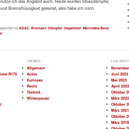
nutze ich das Angebot auch. Heute wurden Stossdämpfer,
und Bremsflüssigkeit getestet, also habe ich mich
…
agwortet mit
ADAC
,
Bremsen
,
Dämpfer
,
Inspektion
,
Mercedes-Benz
,
ar
THEMEN
LOG-ARCH
Allgemein
November
ines R170
Autos
Juni 2023
Kurioses
Mai 2023
g
Recht
April 2023
Technik
Oktober 2
g
Winterpause
März 2022
U
Oktober 2
März 2021
Oktober 2
März 2018
Oktober 2