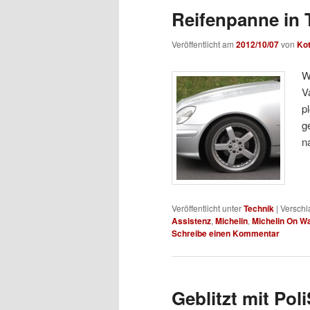
Reifenpanne in 
Veröffentlicht am
2012/10/07
von
Ko
W
V
p
g
n
Veröffentlicht unter
Technik
|
Verschl
Assistenz
,
Michelin
,
Michelin On W
Schreibe einen Kommentar
Geblitzt mit Pol