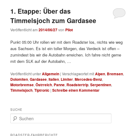
1. Etappe: Über das
Timmelsjoch zum Gardasee
Veröffentlicht am
2014/06/27
von
Pilot
Punkt 05:00 Uhr rollen wir mit dem Roadster los, nichts wie weg
aus Sachsen. Es ist ein toller Morgen, das Verdeck ist offen –
zumindest bis wir die Autobahn erreichen. Ich fahre nicht gerne
mit dem SLK auf der Autobahn, …
Veröffentlicht unter
Allgemein
|
Verschlagwortet mit
Alpen
,
Bremsen
,
Dolomiten
,
Gardasee
,
Italien
,
Limiter
,
Mercedes-Benz
,
Motorbremse
,
Östrreich
,
Panne
,
Roadstertrip
,
Serpentinen
,
Timmelsjoch
,
Tiptronic
|
Schreibe einen Kommentar
SUCHE
S
u
c
h
ROADSTER-FAHRBERICHTE