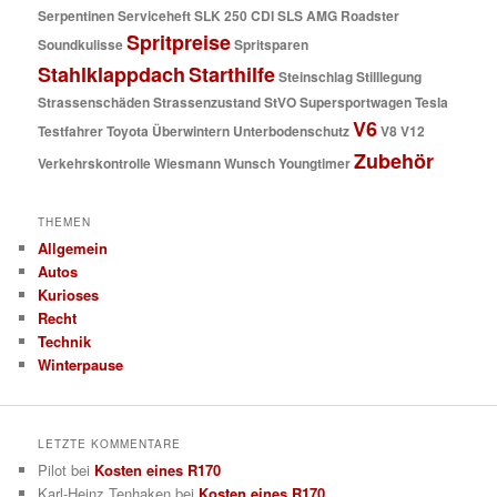
Serpentinen
Serviceheft
SLK 250 CDI
SLS AMG Roadster
Spritpreise
Soundkulisse
Spritsparen
Stahlklappdach
Starthilfe
Steinschlag
Stilllegung
Strassenschäden
Strassenzustand
StVO
Supersportwagen
Tesla
V6
Testfahrer
Toyota
Überwintern
Unterbodenschutz
V8
V12
Zubehör
Verkehrskontrolle
Wiesmann
Wunsch
Youngtimer
THEMEN
Allgemein
Autos
Kurioses
Recht
Technik
Winterpause
LETZTE KOMMENTARE
Pilot
bei
Kosten eines R170
Karl-Heinz Tenhaken
bei
Kosten eines R170