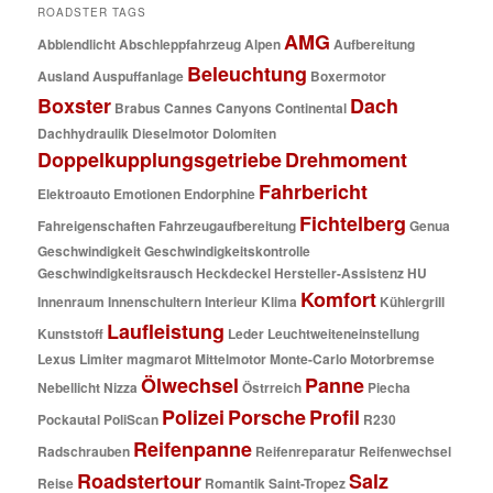
ROADSTER TAGS
AMG
Abblendlicht
Abschleppfahrzeug
Alpen
Aufbereitung
Beleuchtung
Ausland
Auspuffanlage
Boxermotor
Boxster
Dach
Brabus
Cannes
Canyons
Continental
Dachhydraulik
Dieselmotor
Dolomiten
Doppelkupplungsgetriebe
Drehmoment
Fahrbericht
Elektroauto
Emotionen
Endorphine
Fichtelberg
Fahreigenschaften
Fahrzeugaufbereitung
Genua
Geschwindigkeit
Geschwindigkeitskontrolle
Geschwindigkeitsrausch
Heckdeckel
Hersteller-Assistenz
HU
Komfort
Innenraum
Innenschultern
Interieur
Klima
Kühlergrill
Laufleistung
Kunststoff
Leder
Leuchtweiteneinstellung
Lexus
Limiter
magmarot
Mittelmotor
Monte-Carlo
Motorbremse
Ölwechsel
Panne
Nebellicht
Nizza
Östrreich
Piecha
Polizei
Porsche
Profil
Pockautal
PoliScan
R230
Reifenpanne
Radschrauben
Reifenreparatur
Reifenwechsel
Roadstertour
Salz
Reise
Romantik
Saint-Tropez