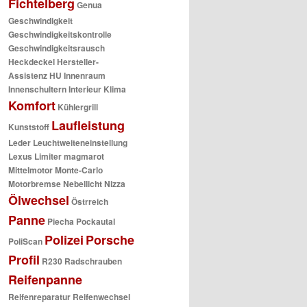
Fichtelberg
Genua
Geschwindigkeit
Geschwindigkeitskontrolle
Geschwindigkeitsrausch
Heckdeckel
Hersteller-
Assistenz
HU
Innenraum
Innenschultern
Interieur
Klima
Komfort
Kühlergrill
Laufleistung
Kunststoff
Leder
Leuchtweiteneinstellung
Lexus
Limiter
magmarot
Mittelmotor
Monte-Carlo
Motorbremse
Nebellicht
Nizza
Ölwechsel
Östrreich
Panne
Piecha
Pockautal
Polizei
Porsche
PoliScan
Profil
R230
Radschrauben
Reifenpanne
Reifenreparatur
Reifenwechsel