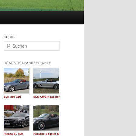
SUCHE
S
u
c
h
ROADSTER-FAHRBERICHTE
e
n
SLK 250 CDI
SLS AMG Roadster
Piecha SL 500
Porsche Boxster S