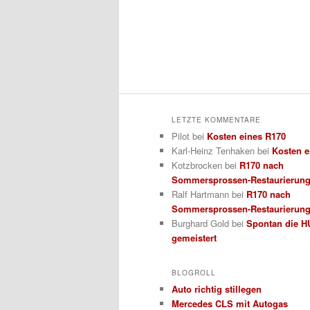
LETZTE KOMMENTARE
Pilot
bei
Kosten eines R170
Karl-Heinz Tenhaken
bei
Kosten e
Kotzbrocken
bei
R170 nach
Sommersprossen-Restaurierun
Ralf Hartmann
bei
R170 nach
Sommersprossen-Restaurierun
Burghard Gold
bei
Spontan die H
gemeistert
BLOGROLL
Auto richtig stillegen
Mercedes CLS mit Autogas