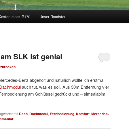
Kosten eines R170
Unser Roadster
am SLK ist genial
tzbrocken
rcedes-Benz abgeholt und natürlich wollte ich erstmal
Dachmodul
auch tut, was es soll. Aus 30m Entfernung vier
r Fernbedienung am Schlüssel gedrückt und – simsalabim
agwortet mit
Dach
,
Dachmodul
,
Fernbedienung
,
Komfort
,
Mercedes-
ommentar