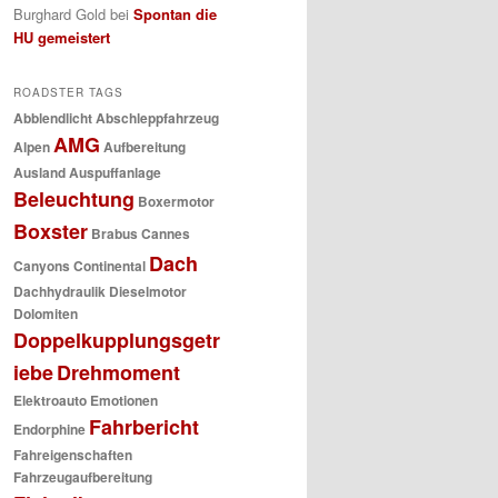
Burghard Gold
bei
Spontan die
HU gemeistert
ROADSTER TAGS
Abblendlicht
Abschleppfahrzeug
AMG
Alpen
Aufbereitung
Ausland
Auspuffanlage
Beleuchtung
Boxermotor
Boxster
Brabus
Cannes
Dach
Canyons
Continental
Dachhydraulik
Dieselmotor
Dolomiten
Doppelkupplungsgetr
iebe
Drehmoment
Elektroauto
Emotionen
Fahrbericht
Endorphine
Fahreigenschaften
Fahrzeugaufbereitung