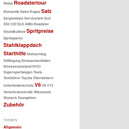
Roadstertour
Reise
Salz
Romantik
Saint-Tropez
Serpentinen
Serviceheft
SLK
250 CDI
SLS AMG Roadster
Spritpreise
Soundkulisse
Spritsparen
Stahlklappdach
Starthilfe
Steinschlag
Stilllegung
Strassenschäden
Strassenzustand
StVO
Supersportwagen
Tesla
Testfahrer
Toyota
Überwintern
V6
Unterbodenschutz
V8
V12
Verkehrskontrolle
Wiesmann
Wunsch
Youngtimer
Zubehör
THEMEN
Allgemein