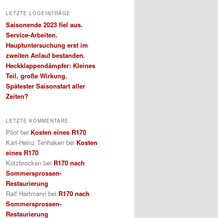
LETZTE LOGEINTRÄGE
Saisonende 2023 fiel aus.
Service-Arbeiten.
Hauptuntersuchung erst im
zweiten Anlauf bestanden.
Heckklappendämpfer: Kleines
Teil, große Wirkung.
Spätester Saisonstart aller
Zeiten?
LETZTE KOMMENTARE
Pilot
bei
Kosten eines R170
Karl-Heinz Tenhaken
bei
Kosten
eines R170
Kotzbrocken
bei
R170 nach
Sommersprossen-
Restaurierung
Ralf Hartmann
bei
R170 nach
Sommersprossen-
Restaurierung