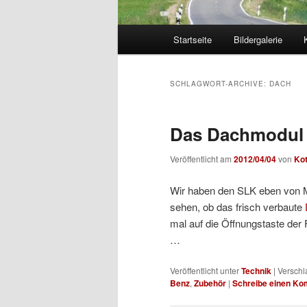
Hauptmenü
Startseite
Bildergalerie
Zum
Zum
Inhalt
sekundären
SCHLAGWORT-ARCHIVE:
DACH
wechseln
Inhalt
Das Dachmodul 
wechseln
Veröffentlicht am
2012/04/04
von
Ko
Wir haben den SLK eben von Me
sehen, ob das frisch verbaute
mal auf die Öffnungstaste de
…
Veröffentlicht unter
Technik
|
Verschl
Benz
,
Zubehör
|
Schreibe einen K