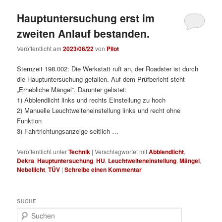
Hauptuntersuchung erst im
zweiten Anlauf bestanden.
Veröffentlicht am
2023/06/22
von
Pilot
Sternzeit 198.002: Die Werkstatt ruft an, der Roadster ist durch
die Hauptuntersuchung gefallen. Auf dem Prüfbericht steht
„Erhebliche Mängel“. Darunter gelistet:
1) Abblendlicht links und rechts Einstellung zu hoch
2) Manuelle Leuchtweiteneinstellung links und recht ohne
Funktion
3) Fahrtrichtungsanzeige seitlich …
Veröffentlicht unter
Technik
|
Verschlagwortet mit
Abblendlicht
,
Dekra
,
Hauptuntersuchung
,
HU
,
Leuchtweiteneinstellung
,
Mängel
,
Nebellicht
,
TÜV
|
Schreibe einen Kommentar
SUCHE
S
u