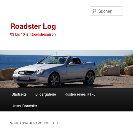
Such
Roadster Log
03 bis 10 ist Roadstersaison
Hauptmenü
Startseite
Bildergalerie
Kosten eines R170
Zum
Zum
Unser Roadster
Inhalt
sekundären
wechseln
Inhalt
SCHLAGWORT-ARCHIVE:
HU
wechseln