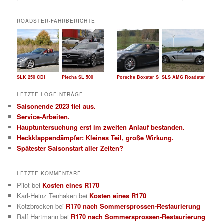
c
h
ROADSTER-FAHRBERICHTE
e
n
SLK 250 CDI
Piecha SL 500
Porsche Boxster S
SLS AMG Roadster
LETZTE LOGEINTRÄGE
Saisonende 2023 fiel aus.
Service-Arbeiten.
Hauptuntersuchung erst im zweiten Anlauf bestanden.
Heckklappendämpfer: Kleines Teil, große Wirkung.
Spätester Saisonstart aller Zeiten?
LETZTE KOMMENTARE
Pilot
bei
Kosten eines R170
Karl-Heinz Tenhaken
bei
Kosten eines R170
Kotzbrocken
bei
R170 nach Sommersprossen-Restaurierung
Ralf Hartmann
bei
R170 nach Sommersprossen-Restaurierung