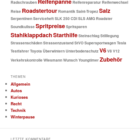
Reifenpanne
Radschrauben
Reifenreparatur
Reifenwechsel
Roadstertour
Salz
Reise
Romantik
Saint-Tropez
Serpentinen
Serviceheft
SLK 250 CDI
SLS AMG Roadster
Spritpreise
Soundkulisse
Spritsparen
Stahlklappdach
Starthilfe
Steinschlag
Stilllegung
Strassenschäden
Strassenzustand
StVO
Supersportwagen
Tesla
V6
Testfahrer
Toyota
Überwintern
Unterbodenschutz
V8
V12
Zubehör
Verkehrskontrolle
Wiesmann
Wunsch
Youngtimer
THEMEN
Allgemein
Autos
Kurioses
Recht
Technik
Winterpause
LETZTE KOMMENTARE