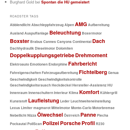
Burghard Gold
bei
Spontan die HU gemeistert
ROADSTER TAGS
AMG
Abblendlicht
Abschleppfahrzeug
Alpen
Aufbereitung
Beleuchtung
Ausland
Auspuffanlage
Boxermotor
Boxster
Dach
Brabus
Cannes
Canyons
Continental
Dachhydraulik
Dieselmotor
Dolomiten
Doppelkupplungsgetriebe
Drehmoment
Fahrbericht
Elektroauto
Emotionen
Endorphine
Fichtelberg
Fahreigenschaften
Fahrzeugaufbereitung
Genua
Geschwindigkeit
Geschwindigkeitskontrolle
Geschwindigkeitsrausch
Heckdeckel
Hersteller-Assistenz
HU
Komfort
Innenraum
Innenschultern
Interieur
Klima
Kühlergrill
Laufleistung
Kunststoff
Leder
Leuchtweiteneinstellung
Lexus
Limiter
magmarot
Mittelmotor
Monte-Carlo
Motorbremse
Ölwechsel
Panne
Nebellicht
Nizza
Östrreich
Piecha
Polizei
Porsche
Profil
Pockautal
PoliScan
R230