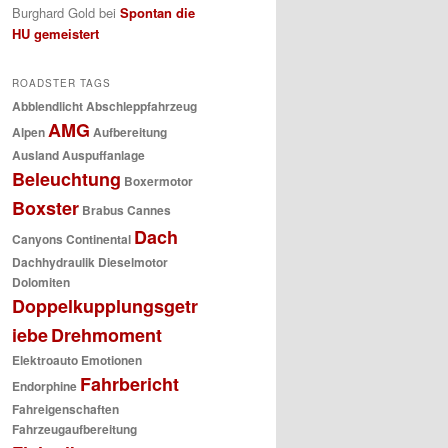
Burghard Gold
bei
Spontan die
HU gemeistert
ROADSTER TAGS
Abblendlicht
Abschleppfahrzeug
AMG
Alpen
Aufbereitung
Ausland
Auspuffanlage
Beleuchtung
Boxermotor
Boxster
Brabus
Cannes
Dach
Canyons
Continental
Dachhydraulik
Dieselmotor
Dolomiten
Doppelkupplungsgetr
iebe
Drehmoment
Elektroauto
Emotionen
Fahrbericht
Endorphine
Fahreigenschaften
Fahrzeugaufbereitung