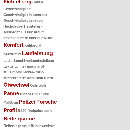
Fichtelberg
Genua
Geschwindigkeit
Geschwindigkeitskontrolle
Geschwindigkeitsrausch
Heckdeckel
Hersteller-
Assistenz
HU
Innenraum
Innenschultern
Interieur
Klima
Komfort
Kühlergrill
Laufleistung
Kunststoff
Leder
Leuchtweiteneinstellung
Lexus
Limiter
magmarot
Mittelmotor
Monte-Carlo
Motorbremse
Nebellicht
Nizza
Ölwechsel
Östrreich
Panne
Piecha
Pockautal
Polizei
Porsche
PoliScan
Profil
R230
Radschrauben
Reifenpanne
Reifenreparatur
Reifenwechsel