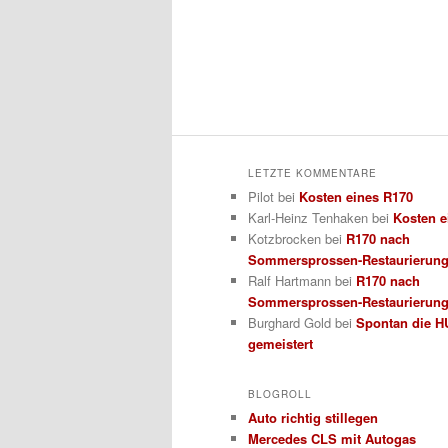
LETZTE KOMMENTARE
Pilot
bei
Kosten eines R170
Karl-Heinz Tenhaken
bei
Kosten e
Kotzbrocken
bei
R170 nach
Sommersprossen-Restaurierun
Ralf Hartmann
bei
R170 nach
Sommersprossen-Restaurierun
Burghard Gold
bei
Spontan die H
gemeistert
BLOGROLL
Auto richtig stillegen
Mercedes CLS mit Autogas