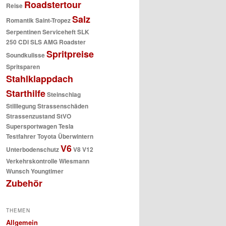
Roadstertour
Reise
Salz
Romantik
Saint-Tropez
Serpentinen
Serviceheft
SLK
250 CDI
SLS AMG Roadster
Spritpreise
Soundkulisse
Spritsparen
Stahlklappdach
Starthilfe
Steinschlag
Stilllegung
Strassenschäden
Strassenzustand
StVO
Supersportwagen
Tesla
Testfahrer
Toyota
Überwintern
V6
Unterbodenschutz
V8
V12
Verkehrskontrolle
Wiesmann
Wunsch
Youngtimer
Zubehör
THEMEN
Allgemein