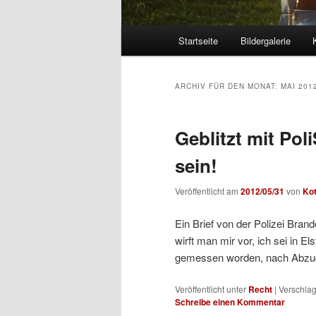
Hauptmenü
Startseite
Bildergalerie
Zum
Zum
Inhalt
sekundären
ARCHIV FÜR DEN MONAT:
MAI 201
wechseln
Inhalt
Geblitzt mit Pol
wechseln
sein!
Veröffentlicht am
2012/05/31
von
Ko
Ein Brief von der Polizei Bran
wirft man mir vor, ich sei in E
gemessen worden, nach Abzug
Veröffentlicht unter
Recht
|
Verschlag
Schreibe einen Kommentar