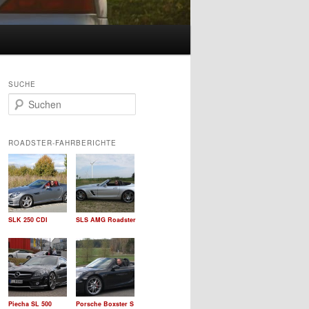
SUCHE
S
u
c
h
ROADSTER-FAHRBERICHTE
e
n
SLK 250 CDI
SLS AMG Roadster
Piecha SL 500
Porsche Boxster S