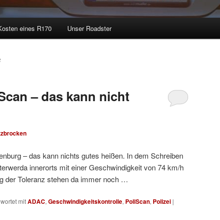
Kosten eines R170
Unser Roadster
2
iScan – das kann nicht
tzbrocken
denburg – das kann nichts gutes heißen. In dem Schreiben
lsterwerda innerorts mit einer Geschwindigkeit von 74 km/h
 der Toleranz stehen da immer noch …
wortet mit
ADAC
,
Geschwindigkeitskontrolle
,
PoliScan
,
Polizei
|