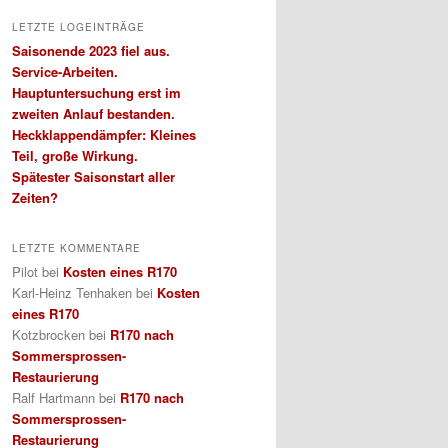
LETZTE LOGEINTRÄGE
Saisonende 2023 fiel aus.
Service-Arbeiten.
Hauptuntersuchung erst im
zweiten Anlauf bestanden.
Heckklappendämpfer: Kleines
Teil, große Wirkung.
Spätester Saisonstart aller
Zeiten?
LETZTE KOMMENTARE
Pilot
bei
Kosten eines R170
Karl-Heinz Tenhaken
bei
Kosten
eines R170
Kotzbrocken
bei
R170 nach
Sommersprossen-
Restaurierung
Ralf Hartmann
bei
R170 nach
Sommersprossen-
Restaurierung