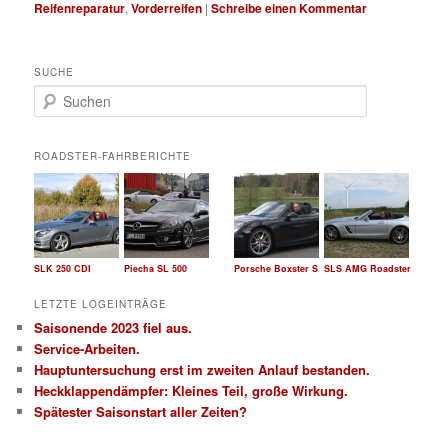
Reifenreparatur
,
Vorderreifen
|
Schreibe einen Kommentar
SUCHE
S
u
c
h
ROADSTER-FAHRBERICHTE
e
n
SLK 250 CDI
Piecha SL 500
Porsche Boxster S
SLS AMG Roadster
LETZTE LOGEINTRÄGE
Saisonende 2023 fiel aus.
Service-Arbeiten.
Hauptuntersuchung erst im zweiten Anlauf bestanden.
Heckklappendämpfer: Kleines Teil, große Wirkung.
Spätester Saisonstart aller Zeiten?