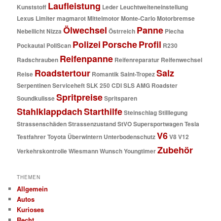
Laufleistung
Kunststoff
Leder
Leuchtweiteneinstellung
Lexus
Limiter
magmarot
Mittelmotor
Monte-Carlo
Motorbremse
Ölwechsel
Panne
Nebellicht
Nizza
Östrreich
Piecha
Polizei
Porsche
Profil
Pockautal
PoliScan
R230
Reifenpanne
Radschrauben
Reifenreparatur
Reifenwechsel
Roadstertour
Salz
Reise
Romantik
Saint-Tropez
Serpentinen
Serviceheft
SLK 250 CDI
SLS AMG Roadster
Spritpreise
Soundkulisse
Spritsparen
Stahlklappdach
Starthilfe
Steinschlag
Stilllegung
Strassenschäden
Strassenzustand
StVO
Supersportwagen
Tesla
V6
Testfahrer
Toyota
Überwintern
Unterbodenschutz
V8
V12
Zubehör
Verkehrskontrolle
Wiesmann
Wunsch
Youngtimer
THEMEN
Allgemein
Autos
Kurioses
Recht