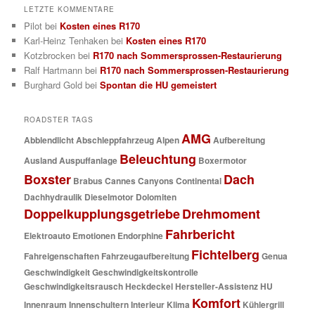
LETZTE KOMMENTARE
Pilot
bei
Kosten eines R170
Karl-Heinz Tenhaken
bei
Kosten eines R170
Kotzbrocken
bei
R170 nach Sommersprossen-Restaurierung
Ralf Hartmann
bei
R170 nach Sommersprossen-Restaurierung
Burghard Gold
bei
Spontan die HU gemeistert
ROADSTER TAGS
AMG
Abblendlicht
Abschleppfahrzeug
Alpen
Aufbereitung
Beleuchtung
Ausland
Auspuffanlage
Boxermotor
Boxster
Dach
Brabus
Cannes
Canyons
Continental
Dachhydraulik
Dieselmotor
Dolomiten
Doppelkupplungsgetriebe
Drehmoment
Fahrbericht
Elektroauto
Emotionen
Endorphine
Fichtelberg
Fahreigenschaften
Fahrzeugaufbereitung
Genua
Geschwindigkeit
Geschwindigkeitskontrolle
Geschwindigkeitsrausch
Heckdeckel
Hersteller-Assistenz
HU
Komfort
Innenraum
Innenschultern
Interieur
Klima
Kühlergrill