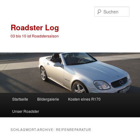
Such
Roadster Log
03 bis 10 ist Roadstersaison
Hauptmenü
Startseite
Bildergalerie
Kosten eines R170
Zum
Zum
Unser Roadster
Inhalt
sekundären
wechseln
Inhalt
SCHLAGWORT-ARCHIVE:
REIFENREPARATUR
wechseln