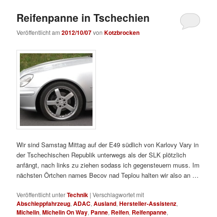
Reifenpanne in Tschechien
Veröffentlicht am
2012/10/07
von
Kotzbrocken
Wir sind Samstag Mittag auf der E49 südlich von Karlovy Vary in
der Tschechischen Republik unterwegs als der SLK plötzlich
anfängt, nach links zu ziehen sodass ich gegensteuern muss. Im
nächsten Örtchen names Becov nad Teplou halten wir also an …
Veröffentlicht unter
Technik
|
Verschlagwortet mit
Abschleppfahrzeug
,
ADAC
,
Ausland
,
Hersteller-Assistenz
,
Michelin
,
Michelin On Way
,
Panne
,
Reifen
,
Reifenpanne
,