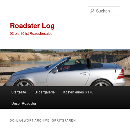
Such
Roadster Log
03 bis 10 ist Roadstersaison
Hauptmenü
Startseite
Bildergalerie
Kosten eines R170
Zum
Zum
Unser Roadster
Inhalt
sekundären
wechseln
Inhalt
SCHLAGWORT-ARCHIVE:
SPRITSPAREN
wechseln