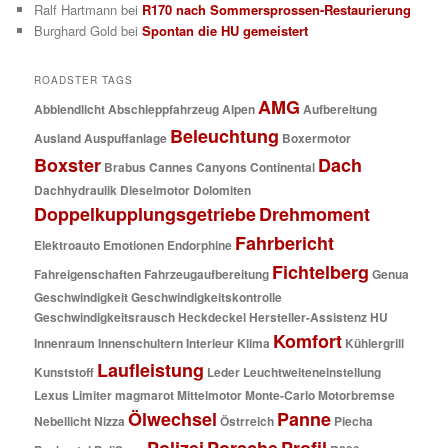
Ralf Hartmann
bei
R170 nach Sommersprossen-Restaurierung
Burghard Gold
bei
Spontan die HU gemeistert
ROADSTER TAGS
AMG
Abblendlicht
Abschleppfahrzeug
Alpen
Aufbereitung
Beleuchtung
Ausland
Auspuffanlage
Boxermotor
Boxster
Dach
Brabus
Cannes
Canyons
Continental
Dachhydraulik
Dieselmotor
Dolomiten
Doppelkupplungsgetriebe
Drehmoment
Fahrbericht
Elektroauto
Emotionen
Endorphine
Fichtelberg
Fahreigenschaften
Fahrzeugaufbereitung
Genua
Geschwindigkeit
Geschwindigkeitskontrolle
Geschwindigkeitsrausch
Heckdeckel
Hersteller-Assistenz
HU
Komfort
Innenraum
Innenschultern
Interieur
Klima
Kühlergrill
Laufleistung
Kunststoff
Leder
Leuchtweiteneinstellung
Lexus
Limiter
magmarot
Mittelmotor
Monte-Carlo
Motorbremse
Ölwechsel
Panne
Nebellicht
Nizza
Östrreich
Piecha