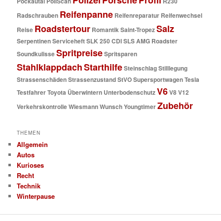
Polizei
Porsche
Profil
Pockautal
PoliScan
R230
Reifenpanne
Radschrauben
Reifenreparatur
Reifenwechsel
Roadstertour
Salz
Reise
Romantik
Saint-Tropez
Serpentinen
Serviceheft
SLK 250 CDI
SLS AMG Roadster
Spritpreise
Soundkulisse
Spritsparen
Stahlklappdach
Starthilfe
Steinschlag
Stilllegung
Strassenschäden
Strassenzustand
StVO
Supersportwagen
Tesla
V6
Testfahrer
Toyota
Überwintern
Unterbodenschutz
V8
V12
Zubehör
Verkehrskontrolle
Wiesmann
Wunsch
Youngtimer
THEMEN
Allgemein
Autos
Kurioses
Recht
Technik
Winterpause