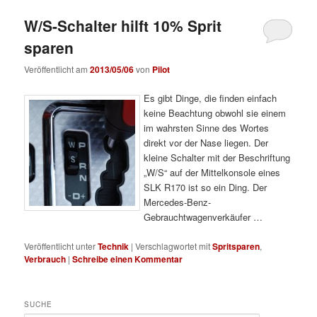
W/S-Schalter hilft 10% Sprit
sparen
Veröffentlicht am
2013/05/06
von
Pilot
Es gibt Dinge, die finden einfach
keine Beachtung obwohl sie einem
im wahrsten Sinne des Wortes
direkt vor der Nase liegen. Der
kleine Schalter mit der Beschriftung
„W/S“ auf der Mittelkonsole eines
SLK R170 ist so ein Ding. Der
Mercedes-Benz-
Gebrauchtwagenverkäufer …
Veröffentlicht unter
Technik
|
Verschlagwortet mit
Spritsparen
,
Verbrauch
|
Schreibe einen Kommentar
SUCHE