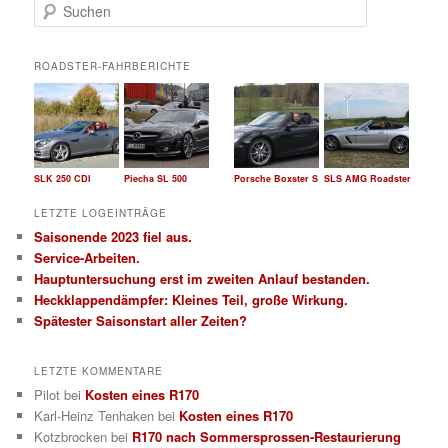
S
u
c
h
ROADSTER-FAHRBERICHTE
e
n
SLK 250 CDI
Piecha SL 500
Porsche Boxster S
SLS AMG Roadster
LETZTE LOGEINTRÄGE
Saisonende 2023 fiel aus.
Service-Arbeiten.
Hauptuntersuchung erst im zweiten Anlauf bestanden.
Heckklappendämpfer: Kleines Teil, große Wirkung.
Spätester Saisonstart aller Zeiten?
LETZTE KOMMENTARE
Pilot
bei
Kosten eines R170
Karl-Heinz Tenhaken
bei
Kosten eines R170
Kotzbrocken
bei
R170 nach Sommersprossen-Restaurierung