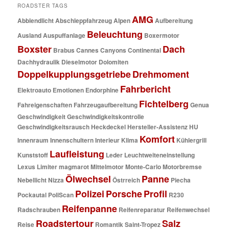
ROADSTER TAGS
AMG
Abblendlicht
Abschleppfahrzeug
Alpen
Aufbereitung
Beleuchtung
Ausland
Auspuffanlage
Boxermotor
Boxster
Dach
Brabus
Cannes
Canyons
Continental
Dachhydraulik
Dieselmotor
Dolomiten
Doppelkupplungsgetriebe
Drehmoment
Fahrbericht
Elektroauto
Emotionen
Endorphine
Fichtelberg
Fahreigenschaften
Fahrzeugaufbereitung
Genua
Geschwindigkeit
Geschwindigkeitskontrolle
Geschwindigkeitsrausch
Heckdeckel
Hersteller-Assistenz
HU
Komfort
Innenraum
Innenschultern
Interieur
Klima
Kühlergrill
Laufleistung
Kunststoff
Leder
Leuchtweiteneinstellung
Lexus
Limiter
magmarot
Mittelmotor
Monte-Carlo
Motorbremse
Ölwechsel
Panne
Nebellicht
Nizza
Östrreich
Piecha
Polizei
Porsche
Profil
Pockautal
PoliScan
R230
Reifenpanne
Radschrauben
Reifenreparatur
Reifenwechsel
Roadstertour
Salz
Reise
Romantik
Saint-Tropez