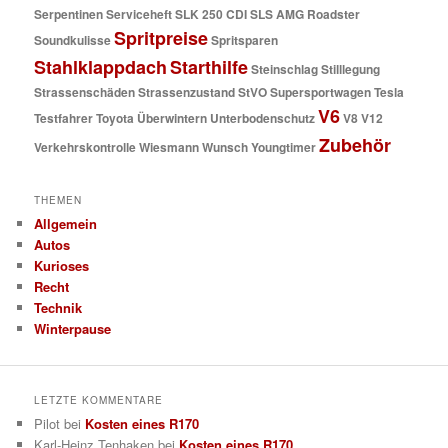
Serpentinen
Serviceheft
SLK 250 CDI
SLS AMG Roadster
Spritpreise
Soundkulisse
Spritsparen
Stahlklappdach
Starthilfe
Steinschlag
Stilllegung
Strassenschäden
Strassenzustand
StVO
Supersportwagen
Tesla
V6
Testfahrer
Toyota
Überwintern
Unterbodenschutz
V8
V12
Zubehör
Verkehrskontrolle
Wiesmann
Wunsch
Youngtimer
THEMEN
Allgemein
Autos
Kurioses
Recht
Technik
Winterpause
LETZTE KOMMENTARE
Pilot
bei
Kosten eines R170
Karl-Heinz Tenhaken
bei
Kosten eines R170