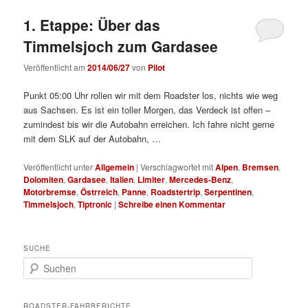
1. Etappe: Über das
Timmelsjoch zum Gardasee
Veröffentlicht am
2014/06/27
von
Pilot
Punkt 05:00 Uhr rollen wir mit dem Roadster los, nichts wie weg
aus Sachsen. Es ist ein toller Morgen, das Verdeck ist offen –
zumindest bis wir die Autobahn erreichen. Ich fahre nicht gerne
mit dem SLK auf der Autobahn, …
Veröffentlicht unter
Allgemein
|
Verschlagwortet mit
Alpen
,
Bremsen
,
Dolomiten
,
Gardasee
,
Italien
,
Limiter
,
Mercedes-Benz
,
Motorbremse
,
Östrreich
,
Panne
,
Roadstertrip
,
Serpentinen
,
Timmelsjoch
,
Tiptronic
|
Schreibe einen Kommentar
SUCHE
S
u
c
h
ROADSTER-FAHRBERICHTE