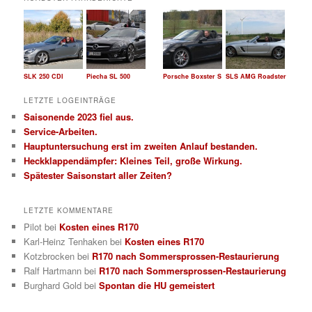
e
n
SLK 250 CDI
Piecha SL 500
Porsche Boxster S
SLS AMG Roadster
LETZTE LOGEINTRÄGE
Saisonende 2023 fiel aus.
Service-Arbeiten.
Hauptuntersuchung erst im zweiten Anlauf bestanden.
Heckklappendämpfer: Kleines Teil, große Wirkung.
Spätester Saisonstart aller Zeiten?
LETZTE KOMMENTARE
Pilot
bei
Kosten eines R170
Karl-Heinz Tenhaken
bei
Kosten eines R170
Kotzbrocken
bei
R170 nach Sommersprossen-Restaurierung
Ralf Hartmann
bei
R170 nach Sommersprossen-Restaurierung
Burghard Gold
bei
Spontan die HU gemeistert