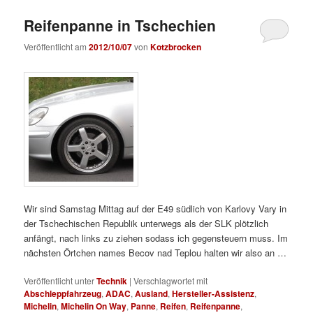
Reifenpanne in Tschechien
Veröffentlicht am
2012/10/07
von
Kotzbrocken
Wir sind Samstag Mittag auf der E49 südlich von Karlovy Vary in
der Tschechischen Republik unterwegs als der SLK plötzlich
anfängt, nach links zu ziehen sodass ich gegensteuern muss. Im
nächsten Örtchen names Becov nad Teplou halten wir also an …
Veröffentlicht unter
Technik
|
Verschlagwortet mit
Abschleppfahrzeug
,
ADAC
,
Ausland
,
Hersteller-Assistenz
,
Michelin
,
Michelin On Way
,
Panne
,
Reifen
,
Reifenpanne
,