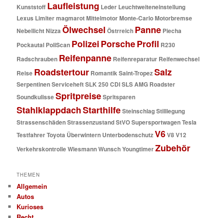
Laufleistung
Kunststoff
Leder
Leuchtweiteneinstellung
Lexus
Limiter
magmarot
Mittelmotor
Monte-Carlo
Motorbremse
Ölwechsel
Panne
Nebellicht
Nizza
Östrreich
Piecha
Polizei
Porsche
Profil
Pockautal
PoliScan
R230
Reifenpanne
Radschrauben
Reifenreparatur
Reifenwechsel
Roadstertour
Salz
Reise
Romantik
Saint-Tropez
Serpentinen
Serviceheft
SLK 250 CDI
SLS AMG Roadster
Spritpreise
Soundkulisse
Spritsparen
Stahlklappdach
Starthilfe
Steinschlag
Stilllegung
Strassenschäden
Strassenzustand
StVO
Supersportwagen
Tesla
V6
Testfahrer
Toyota
Überwintern
Unterbodenschutz
V8
V12
Zubehör
Verkehrskontrolle
Wiesmann
Wunsch
Youngtimer
THEMEN
Allgemein
Autos
Kurioses
Recht