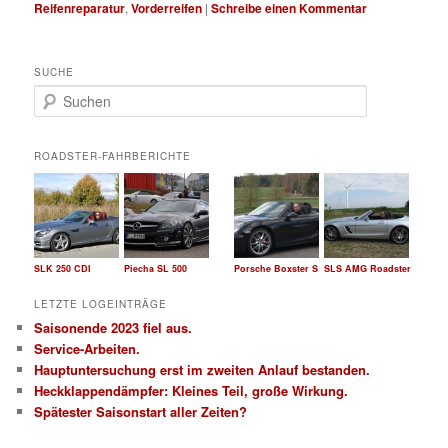
Reifenreparatur
,
Vorderreifen
|
Schreibe einen Kommentar
SUCHE
S
u
c
h
ROADSTER-FAHRBERICHTE
e
n
SLK 250 CDI
Piecha SL 500
Porsche Boxster S
SLS AMG Roadster
LETZTE LOGEINTRÄGE
Saisonende 2023 fiel aus.
Service-Arbeiten.
Hauptuntersuchung erst im zweiten Anlauf bestanden.
Heckklappendämpfer: Kleines Teil, große Wirkung.
Spätester Saisonstart aller Zeiten?