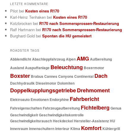
LETZTE KOMMENTARE
Pilot
bei
Kosten eines R170
Karl-Heinz Tenhaken
bei
Kosten eines R170
Kotzbrocken
bei
R170 nach Sommersprossen-Restaurierung
Ralf Hartmann
bei
R170 nach Sommersprossen-Restaurierung
Burghard Gold
bei
Spontan die HU gemeistert
ROADSTER TAGS
AMG
Abblendlicht
Abschleppfahrzeug
Alpen
Aufbereitung
Beleuchtung
Ausland
Auspuffanlage
Boxermotor
Boxster
Dach
Brabus
Cannes
Canyons
Continental
Dachhydraulik
Dieselmotor
Dolomiten
Doppelkupplungsgetriebe
Drehmoment
Fahrbericht
Elektroauto
Emotionen
Endorphine
Fichtelberg
Fahreigenschaften
Fahrzeugaufbereitung
Genua
Geschwindigkeit
Geschwindigkeitskontrolle
Geschwindigkeitsrausch
Heckdeckel
Hersteller-Assistenz
HU
Komfort
Innenraum
Innenschultern
Interieur
Klima
Kühlergrill