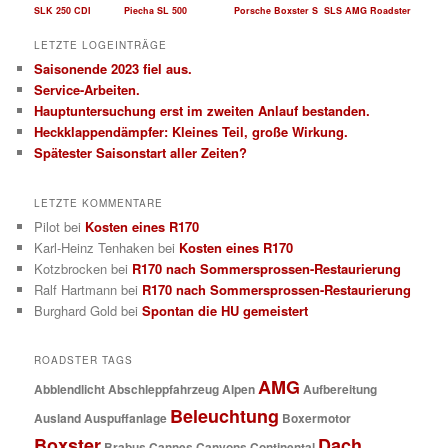
SLK 250 CDI
Piecha SL 500
Porsche Boxster S
SLS AMG Roadster
LETZTE LOGEINTRÄGE
Saisonende 2023 fiel aus.
Service-Arbeiten.
Hauptuntersuchung erst im zweiten Anlauf bestanden.
Heckklappendämpfer: Kleines Teil, große Wirkung.
Spätester Saisonstart aller Zeiten?
LETZTE KOMMENTARE
Pilot
bei
Kosten eines R170
Karl-Heinz Tenhaken
bei
Kosten eines R170
Kotzbrocken
bei
R170 nach Sommersprossen-Restaurierung
Ralf Hartmann
bei
R170 nach Sommersprossen-Restaurierung
Burghard Gold
bei
Spontan die HU gemeistert
ROADSTER TAGS
AMG
Abblendlicht
Abschleppfahrzeug
Alpen
Aufbereitung
Beleuchtung
Ausland
Auspuffanlage
Boxermotor
Boxster
Dach
Brabus
Cannes
Canyons
Continental