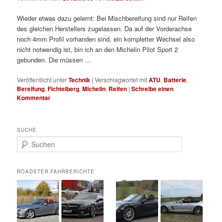
Wieder etwas dazu gelernt: Bei Mischbereifung sind nur Reifen
des gleichen Herstellers zugelassen. Da auf der Vorderachse
noch 4mm Profil vorhanden sind, ein kompletter Wechsel also
nicht notwendig ist, bin ich an den Michelin Pilot Sport 2
gebunden. Die müssen …
Veröffentlicht unter
Technik
|
Verschlagwortet mit
ATU
,
Batterie
,
Bereifung
,
Fichtelberg
,
Michelin
,
Reifen
|
Schreibe einen
Kommentar
SUCHE
S
u
c
h
ROADSTER-FAHRBERICHTE
e
n