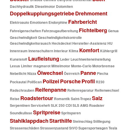
Dachhydraulik
Dieselmotor
Dolomiten
Doppelkupplungsgetriebe
Drehmoment
Fahrbericht
Elektroauto
Emotionen
Endorphine
Fichtelberg
Fahreigenschaften
Fahrzeugaufbereitung
Genua
Geschwindigkeit
Geschwindigkeitskontrolle
Geschwindigkeitsrausch
Heckdeckel
Hersteller-Assistenz
HU
Komfort
Innenraum
Innenschultern
Interieur
Klima
Kühlergrill
Laufleistung
Kunststoff
Leder
Leuchtweiteneinstellung
Lexus
Limiter
magmarot
Mittelmotor
Monte-Carlo
Motorbremse
Ölwechsel
Panne
Nebellicht
Nizza
Östrreich
Piecha
Polizei
Porsche
Profil
Pockautal
PoliScan
R230
Reifenpanne
Radschrauben
Reifenreparatur
Reifenwechsel
Roadstertour
Salz
Reise
Romantik
Saint-Tropez
Serpentinen
Serviceheft
SLK 250 CDI
SLS AMG Roadster
Spritpreise
Soundkulisse
Spritsparen
Stahlklappdach
Starthilfe
Steinschlag
Stilllegung
Strassenschäden
Strassenzustand
StVO
Supersportwagen
Tesla