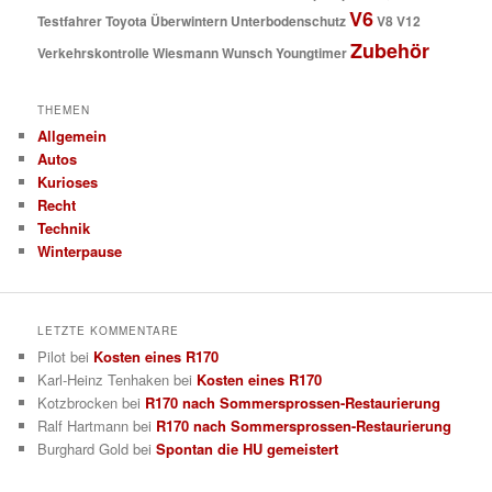
V6
Testfahrer
Toyota
Überwintern
Unterbodenschutz
V8
V12
Zubehör
Verkehrskontrolle
Wiesmann
Wunsch
Youngtimer
THEMEN
Allgemein
Autos
Kurioses
Recht
Technik
Winterpause
LETZTE KOMMENTARE
Pilot
bei
Kosten eines R170
Karl-Heinz Tenhaken
bei
Kosten eines R170
Kotzbrocken
bei
R170 nach Sommersprossen-Restaurierung
Ralf Hartmann
bei
R170 nach Sommersprossen-Restaurierung
Burghard Gold
bei
Spontan die HU gemeistert