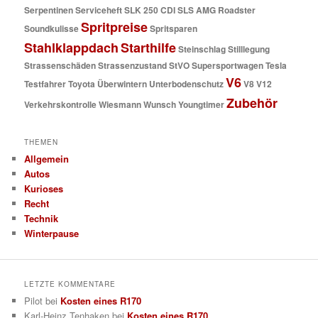
Serpentinen
Serviceheft
SLK 250 CDI
SLS AMG Roadster
Spritpreise
Soundkulisse
Spritsparen
Stahlklappdach
Starthilfe
Steinschlag
Stilllegung
Strassenschäden
Strassenzustand
StVO
Supersportwagen
Tesla
V6
Testfahrer
Toyota
Überwintern
Unterbodenschutz
V8
V12
Zubehör
Verkehrskontrolle
Wiesmann
Wunsch
Youngtimer
THEMEN
Allgemein
Autos
Kurioses
Recht
Technik
Winterpause
LETZTE KOMMENTARE
Pilot
bei
Kosten eines R170
Karl-Heinz Tenhaken
bei
Kosten eines R170