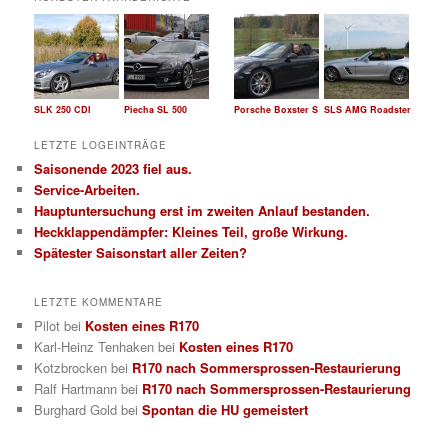
e
n
SLK 250 CDI
Piecha SL 500
Porsche Boxster S
SLS AMG Roadster
LETZTE LOGEINTRÄGE
Saisonende 2023 fiel aus.
Service-Arbeiten.
Hauptuntersuchung erst im zweiten Anlauf bestanden.
Heckklappendämpfer: Kleines Teil, große Wirkung.
Spätester Saisonstart aller Zeiten?
LETZTE KOMMENTARE
Pilot
bei
Kosten eines R170
Karl-Heinz Tenhaken
bei
Kosten eines R170
Kotzbrocken
bei
R170 nach Sommersprossen-Restaurierung
Ralf Hartmann
bei
R170 nach Sommersprossen-Restaurierung
Burghard Gold
bei
Spontan die HU gemeistert