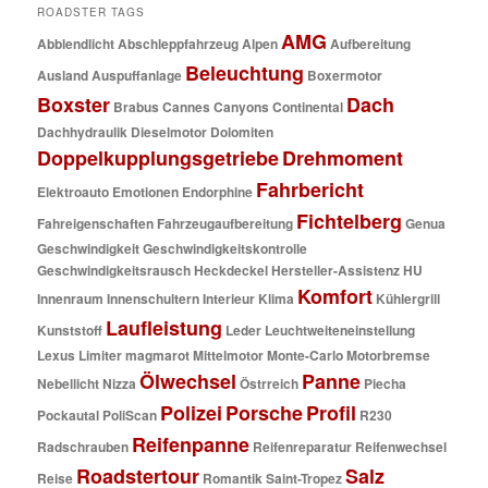
ROADSTER TAGS
AMG
Abblendlicht
Abschleppfahrzeug
Alpen
Aufbereitung
Beleuchtung
Ausland
Auspuffanlage
Boxermotor
Boxster
Dach
Brabus
Cannes
Canyons
Continental
Dachhydraulik
Dieselmotor
Dolomiten
Doppelkupplungsgetriebe
Drehmoment
Fahrbericht
Elektroauto
Emotionen
Endorphine
Fichtelberg
Fahreigenschaften
Fahrzeugaufbereitung
Genua
Geschwindigkeit
Geschwindigkeitskontrolle
Geschwindigkeitsrausch
Heckdeckel
Hersteller-Assistenz
HU
Komfort
Innenraum
Innenschultern
Interieur
Klima
Kühlergrill
Laufleistung
Kunststoff
Leder
Leuchtweiteneinstellung
Lexus
Limiter
magmarot
Mittelmotor
Monte-Carlo
Motorbremse
Ölwechsel
Panne
Nebellicht
Nizza
Östrreich
Piecha
Polizei
Porsche
Profil
Pockautal
PoliScan
R230
Reifenpanne
Radschrauben
Reifenreparatur
Reifenwechsel
Roadstertour
Salz
Reise
Romantik
Saint-Tropez