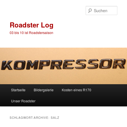
Such
Roadster Log
03 bis 10 ist Roadstersaison
Hauptmenü
Startseite
Bildergalerie
Kosten eines R170
Zum
Zum
Unser Roadster
Inhalt
sekundären
wechseln
Inhalt
SCHLAGWORT-ARCHIVE:
SALZ
wechseln