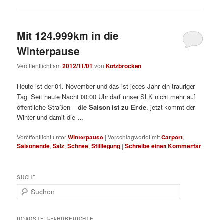
Mit 124.999km in die
Winterpause
Veröffentlicht am
2012/11/01
von
Kotzbrocken
Heute ist der 01. November und das ist jedes Jahr ein trauriger
Tag: Seit heute Nacht 00:00 Uhr darf unser SLK nicht mehr auf
öffentliche Straßen –
die Saison ist zu Ende
, jetzt kommt der
Winter und damit die …
Veröffentlicht unter
Winterpause
|
Verschlagwortet mit
Carport
,
Saisonende
,
Salz
,
Schnee
,
Stilllegung
|
Schreibe einen Kommentar
SUCHE
S
u
c
h
ROADSTER-FAHRBERICHTE