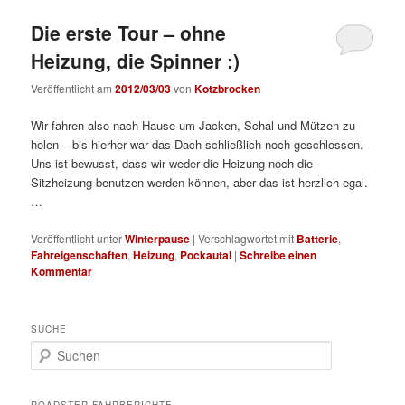
Die erste Tour – ohne
Heizung, die Spinner :)
Veröffentlicht am
2012/03/03
von
Kotzbrocken
Wir fahren also nach Hause um Jacken, Schal und Mützen zu
holen – bis hierher war das Dach schließlich noch geschlossen.
Uns ist bewusst, dass wir weder die Heizung noch die
Sitzheizung benutzen werden können, aber das ist herzlich egal.
…
Veröffentlicht unter
Winterpause
|
Verschlagwortet mit
Batterie
,
Fahreigenschaften
,
Heizung
,
Pockautal
|
Schreibe einen
Kommentar
SUCHE
S
u
c
h