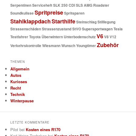
Serpentinen
Serviceheft
SLK 250 CDI
SLS AMG Roadster
Spritpreise
Soundkulisse
Spritsparen
Stahlklappdach
Starthilfe
Steinschlag
Stilllegung
Strassenschäden
Strassenzustand
StVO
Supersportwagen
Tesla
V6
Testfahrer
Toyota
Überwintern
Unterbodenschutz
V8
V12
Zubehör
Verkehrskontrolle
Wiesmann
Wunsch
Youngtimer
THEMEN
Allgemein
Autos
Kurioses
Recht
Technik
Winterpause
LETZTE KOMMENTARE
Pilot
bei
Kosten eines R170
Karl-Heinz Tenhaken
bei
Kosten eines R170