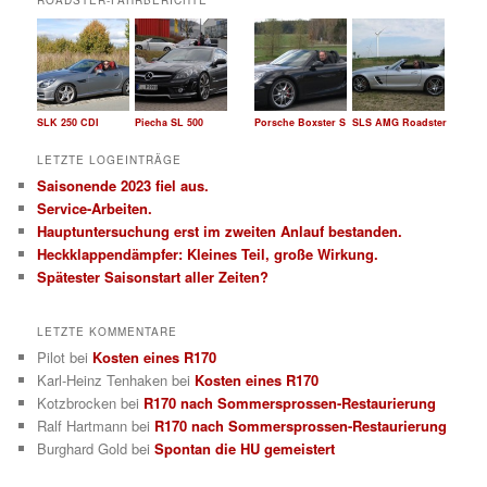
ROADSTER-FAHRBERICHTE
e
n
SLK 250 CDI
Piecha SL 500
Porsche Boxster S
SLS AMG Roadster
LETZTE LOGEINTRÄGE
Saisonende 2023 fiel aus.
Service-Arbeiten.
Hauptuntersuchung erst im zweiten Anlauf bestanden.
Heckklappendämpfer: Kleines Teil, große Wirkung.
Spätester Saisonstart aller Zeiten?
LETZTE KOMMENTARE
Pilot
bei
Kosten eines R170
Karl-Heinz Tenhaken
bei
Kosten eines R170
Kotzbrocken
bei
R170 nach Sommersprossen-Restaurierung
Ralf Hartmann
bei
R170 nach Sommersprossen-Restaurierung
Burghard Gold
bei
Spontan die HU gemeistert