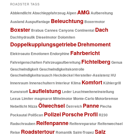
ROADSTER TAGS
AMG
Abblendlicht
Abschleppfahrzeug
Alpen
Aufbereitung
Beleuchtung
Ausland
Auspuffanlage
Boxermotor
Boxster
Dach
Brabus
Cannes
Canyons
Continental
Dachhydraulik
Dieselmotor
Dolomiten
Doppelkupplungsgetriebe
Drehmoment
Fahrbericht
Elektroauto
Emotionen
Endorphine
Fichtelberg
Fahreigenschaften
Fahrzeugaufbereitung
Genua
Geschwindigkeit
Geschwindigkeitskontrolle
Geschwindigkeitsrausch
Heckdeckel
Hersteller-Assistenz
HU
Komfort
Innenraum
Innenschultern
Interieur
Klima
Kühlergrill
Laufleistung
Kunststoff
Leder
Leuchtweiteneinstellung
Lexus
Limiter
magmarot
Mittelmotor
Monte-Carlo
Motorbremse
Ölwechsel
Panne
Nebellicht
Nizza
Östrreich
Piecha
Polizei
Porsche
Profil
Pockautal
PoliScan
R230
Reifenpanne
Radschrauben
Reifenreparatur
Reifenwechsel
Roadstertour
Salz
Reise
Romantik
Saint-Tropez