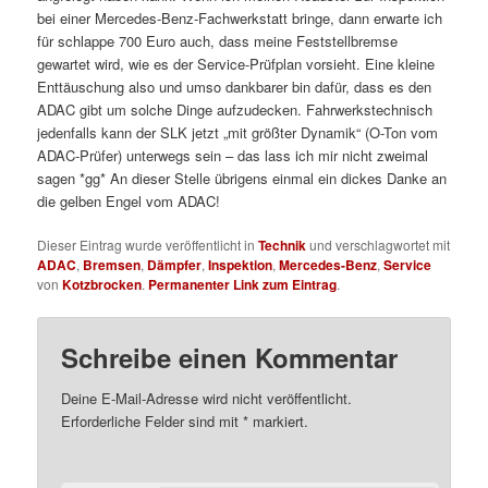
bei einer Mercedes-Benz-Fachwerkstatt bringe, dann erwarte ich
für schlappe 700 Euro auch, dass meine Feststellbremse
gewartet wird, wie es der Service-Prüfplan vorsieht. Eine kleine
Enttäuschung also und umso dankbarer bin dafür, dass es den
ADAC gibt um solche Dinge aufzudecken. Fahrwerkstechnisch
jedenfalls kann der SLK jetzt „mit größter Dynamik“ (O-Ton vom
ADAC-Prüfer) unterwegs sein – das lass ich mir nicht zweimal
sagen *gg* An dieser Stelle übrigens einmal ein dickes Danke an
die gelben Engel vom ADAC!
Dieser Eintrag wurde veröffentlicht in
Technik
und verschlagwortet mit
ADAC
,
Bremsen
,
Dämpfer
,
Inspektion
,
Mercedes-Benz
,
Service
von
Kotzbrocken
.
Permanenter Link zum Eintrag
.
Schreibe einen Kommentar
Deine E-Mail-Adresse wird nicht veröffentlicht.
Erforderliche Felder sind mit
*
markiert.