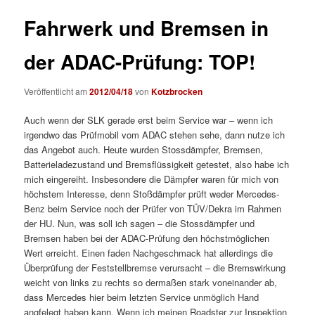
Fahrwerk und Bremsen in
der ADAC-Prüfung: TOP!
Veröffentlicht am
2012/04/18
von
Kotzbrocken
Auch wenn der SLK gerade erst beim Service war – wenn ich
irgendwo das Prüfmobil vom ADAC stehen sehe, dann nutze ich
das Angebot auch. Heute wurden Stossdämpfer, Bremsen,
Batterieladezustand und Bremsflüssigkeit getestet, also habe ich
mich eingereiht. Insbesondere die Dämpfer waren für mich von
höchstem Interesse, denn Stoßdämpfer prüft weder Mercedes-
Benz beim Service noch der Prüfer von TÜV/Dekra im Rahmen
der HU. Nun, was soll ich sagen – die Stossdämpfer und
Bremsen haben bei der ADAC-Prüfung den höchstmöglichen
Wert erreicht. Einen faden Nachgeschmack hat allerdings die
Überprüfung der Feststellbremse verursacht – die Bremswirkung
weicht von links zu rechts so dermaßen stark voneinander ab,
dass Mercedes hier beim letzten Service unmöglich Hand
angfelegt haben kann. Wenn ich meinen Roadster zur Inspektion