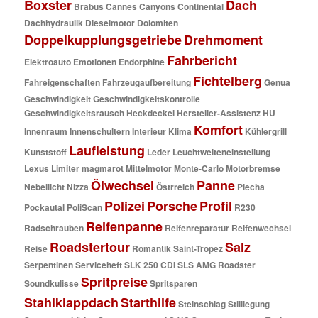
Boxster
Dach
Brabus
Cannes
Canyons
Continental
Dachhydraulik
Dieselmotor
Dolomiten
Doppelkupplungsgetriebe
Drehmoment
Fahrbericht
Elektroauto
Emotionen
Endorphine
Fichtelberg
Fahreigenschaften
Fahrzeugaufbereitung
Genua
Geschwindigkeit
Geschwindigkeitskontrolle
Geschwindigkeitsrausch
Heckdeckel
Hersteller-Assistenz
HU
Komfort
Innenraum
Innenschultern
Interieur
Klima
Kühlergrill
Laufleistung
Kunststoff
Leder
Leuchtweiteneinstellung
Lexus
Limiter
magmarot
Mittelmotor
Monte-Carlo
Motorbremse
Ölwechsel
Panne
Nebellicht
Nizza
Östrreich
Piecha
Polizei
Porsche
Profil
Pockautal
PoliScan
R230
Reifenpanne
Radschrauben
Reifenreparatur
Reifenwechsel
Roadstertour
Salz
Reise
Romantik
Saint-Tropez
Serpentinen
Serviceheft
SLK 250 CDI
SLS AMG Roadster
Spritpreise
Soundkulisse
Spritsparen
Stahlklappdach
Starthilfe
Steinschlag
Stilllegung