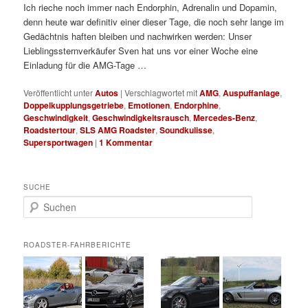
Ich rieche noch immer nach Endorphin, Adrenalin und Dopamin,
denn heute war definitiv einer dieser Tage, die noch sehr lange im
Gedächtnis haften bleiben und nachwirken werden: Unser
Lieblingssternverkäufer Sven hat uns vor einer Woche eine
Einladung für die AMG-Tage …
Veröffentlicht unter
Autos
|
Verschlagwortet mit
AMG
,
Auspuffanlage
,
Doppelkupplungsgetriebe
,
Emotionen
,
Endorphine
,
Geschwindigkeit
,
Geschwindigkeitsrausch
,
Mercedes-Benz
,
Roadstertour
,
SLS AMG Roadster
,
Soundkulisse
,
Supersportwagen
|
1
Kommentar
SUCHE
S
u
c
h
ROADSTER-FAHRBERICHTE
e
n