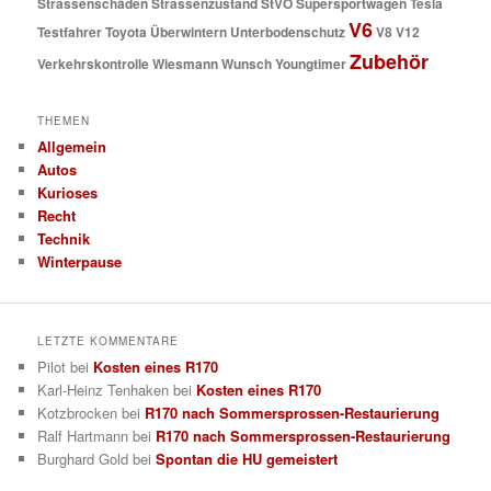
Strassenschäden
Strassenzustand
StVO
Supersportwagen
Tesla
V6
Testfahrer
Toyota
Überwintern
Unterbodenschutz
V8
V12
Zubehör
Verkehrskontrolle
Wiesmann
Wunsch
Youngtimer
THEMEN
Allgemein
Autos
Kurioses
Recht
Technik
Winterpause
LETZTE KOMMENTARE
Pilot
bei
Kosten eines R170
Karl-Heinz Tenhaken
bei
Kosten eines R170
Kotzbrocken
bei
R170 nach Sommersprossen-Restaurierung
Ralf Hartmann
bei
R170 nach Sommersprossen-Restaurierung
Burghard Gold
bei
Spontan die HU gemeistert