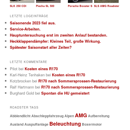
SLK 250 CDI
Piecha SL 500
Porsche Boxster S
SLS AMG Roadster
LETZTE LOGEINTRÄGE
Saisonende 2023 fiel aus.
Service-Arbeiten.
Hauptuntersuchung erst im zweiten Anlauf bestanden.
Heckklappendämpfer: Kleines Teil, große Wirkung.
Spätester Saisonstart aller Zeiten?
LETZTE KOMMENTARE
Pilot
bei
Kosten eines R170
Karl-Heinz Tenhaken
bei
Kosten eines R170
Kotzbrocken
bei
R170 nach Sommersprossen-Restaurierung
Ralf Hartmann
bei
R170 nach Sommersprossen-Restaurierung
Burghard Gold
bei
Spontan die HU gemeistert
ROADSTER TAGS
AMG
Abblendlicht
Abschleppfahrzeug
Alpen
Aufbereitung
Beleuchtung
Ausland
Auspuffanlage
Boxermotor