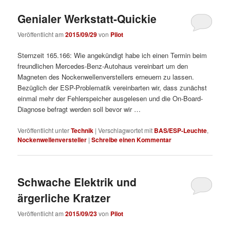
Genialer Werkstatt-Quickie
Veröffentlicht am
2015/09/29
von
Pilot
Sternzeit 165.166: Wie angekündigt habe ich einen Termin beim
freundlichen Mercedes-Benz-Autohaus vereinbart um den
Magneten des Nockenwellenverstellers erneuern zu lassen.
Bezüglich der ESP-Problematik vereinbarten wir, dass zunächst
einmal mehr der Fehlerspeicher ausgelesen und die On-Board-
Diagnose befragt werden soll bevor wir …
Veröffentlicht unter
Technik
|
Verschlagwortet mit
BAS/ESP-Leuchte
,
Nockenwellenversteller
|
Schreibe einen Kommentar
Schwache Elektrik und
ärgerliche Kratzer
Veröffentlicht am
2015/09/23
von
Pilot