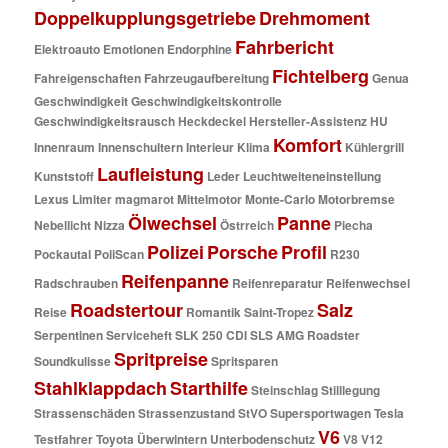
Doppelkupplungsgetriebe
Drehmoment
Fahrbericht
Elektroauto
Emotionen
Endorphine
Fichtelberg
Fahreigenschaften
Fahrzeugaufbereitung
Genua
Geschwindigkeit
Geschwindigkeitskontrolle
Geschwindigkeitsrausch
Heckdeckel
Hersteller-Assistenz
HU
Komfort
Innenraum
Innenschultern
Interieur
Klima
Kühlergrill
Laufleistung
Kunststoff
Leder
Leuchtweiteneinstellung
Lexus
Limiter
magmarot
Mittelmotor
Monte-Carlo
Motorbremse
Ölwechsel
Panne
Nebellicht
Nizza
Östrreich
Piecha
Polizei
Porsche
Profil
Pockautal
PoliScan
R230
Reifenpanne
Radschrauben
Reifenreparatur
Reifenwechsel
Roadstertour
Salz
Reise
Romantik
Saint-Tropez
Serpentinen
Serviceheft
SLK 250 CDI
SLS AMG Roadster
Spritpreise
Soundkulisse
Spritsparen
Stahlklappdach
Starthilfe
Steinschlag
Stilllegung
Strassenschäden
Strassenzustand
StVO
Supersportwagen
Tesla
V6
Testfahrer
Toyota
Überwintern
Unterbodenschutz
V8
V12