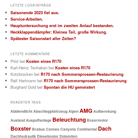
LETZTE LOGEINTRÄGE
Saisonende 2023 fiel aus.
Service-Arbeiten.
Hauptuntersuchung erst im zweiten Anlauf bestanden.
Heckklappendämpfer: Kleines Teil, große Wirkung.
Spätester Saisonstart aller Zeiten?
LETZTE KOMMENTARE
Pilot
bei
Kosten eines R170
Karl-Heinz Tenhaken
bei
Kosten eines R170
Kotzbrocken
bei
R170 nach Sommersprossen-Restaurierung
Ralf Hartmann
bei
R170 nach Sommersprossen-Restaurierung
Burghard Gold
bei
Spontan die HU gemeistert
ROADSTER TAGS
AMG
Abblendlicht
Abschleppfahrzeug
Alpen
Aufbereitung
Beleuchtung
Ausland
Auspuffanlage
Boxermotor
Boxster
Dach
Brabus
Cannes
Canyons
Continental
Dachhydraulik
Dieselmotor
Dolomiten