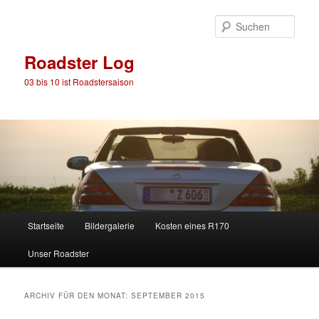
Such
Roadster Log
03 bis 10 ist Roadstersaison
Hauptmenü
Startseite
Bildergalerie
Kosten eines R170
Zum
Zum
Unser Roadster
Inhalt
sekundären
wechseln
Inhalt
ARCHIV FÜR DEN MONAT:
SEPTEMBER 2015
wechseln