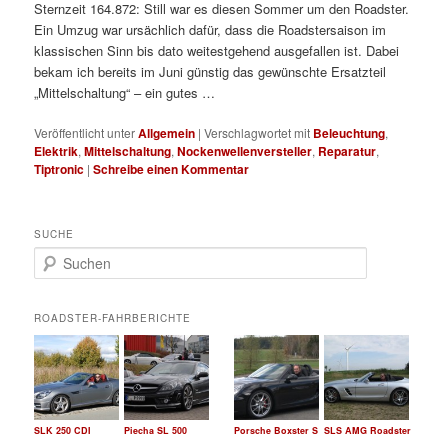
Sternzeit 164.872: Still war es diesen Sommer um den Roadster.
Ein Umzug war ursächlich dafür, dass die Roadstersaison im
klassischen Sinn bis dato weitestgehend ausgefallen ist. Dabei
bekam ich bereits im Juni günstig das gewünschte Ersatzteil
„Mittelschaltung“ – ein gutes …
Veröffentlicht unter
Allgemein
|
Verschlagwortet mit
Beleuchtung
,
Elektrik
,
Mittelschaltung
,
Nockenwellenversteller
,
Reparatur
,
Tiptronic
|
Schreibe einen Kommentar
SUCHE
S
u
c
h
ROADSTER-FAHRBERICHTE
e
n
SLK 250 CDI
Piecha SL 500
Porsche Boxster S
SLS AMG Roadster