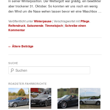
in seiner Winterposition. Der Wettergott war gnädig, ein bewölkter
aber trockener 31. Oktober. So konnten wir uns noch ein wenig
den Wind um die Nase wehen lassen bevor wir eine Waschbox …
Veröffentlicht unter
Winterpause
|
Verschlagwortet mit
Pflege
,
Reifendruck
,
Saisonende
,
Timmelsjoch
|
Schreibe einen
Kommentar
Beitrags-
←
Ältere Beiträge
Navigation
SUCHE
S
u
c
h
ROADSTER-FAHRBERICHTE
e
n