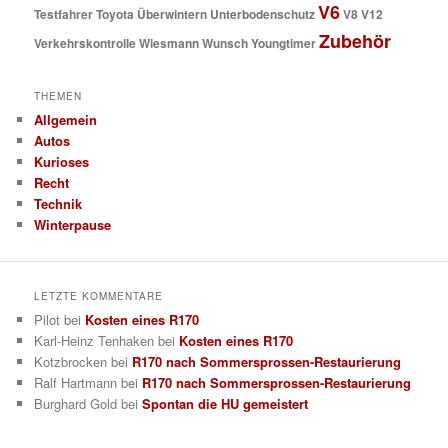
V6
Testfahrer
Toyota
Überwintern
Unterbodenschutz
V8
V12
Zubehör
Verkehrskontrolle
Wiesmann
Wunsch
Youngtimer
THEMEN
Allgemein
Autos
Kurioses
Recht
Technik
Winterpause
LETZTE KOMMENTARE
Pilot
bei
Kosten eines R170
Karl-Heinz Tenhaken
bei
Kosten eines R170
Kotzbrocken
bei
R170 nach Sommersprossen-Restaurierung
Ralf Hartmann
bei
R170 nach Sommersprossen-Restaurierung
Burghard Gold
bei
Spontan die HU gemeistert