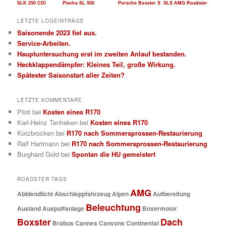
SLK 250 CDI
Piecha SL 500
Porsche Boxster S
SLS AMG Roadster
LETZTE LOGEINTRÄGE
Saisonende 2023 fiel aus.
Service-Arbeiten.
Hauptuntersuchung erst im zweiten Anlauf bestanden.
Heckklappendämpfer: Kleines Teil, große Wirkung.
Spätester Saisonstart aller Zeiten?
LETZTE KOMMENTARE
Pilot
bei
Kosten eines R170
Karl-Heinz Tenhaken
bei
Kosten eines R170
Kotzbrocken
bei
R170 nach Sommersprossen-Restaurierung
Ralf Hartmann
bei
R170 nach Sommersprossen-Restaurierung
Burghard Gold
bei
Spontan die HU gemeistert
ROADSTER TAGS
AMG
Abblendlicht
Abschleppfahrzeug
Alpen
Aufbereitung
Beleuchtung
Ausland
Auspuffanlage
Boxermotor
Boxster
Dach
Brabus
Cannes
Canyons
Continental