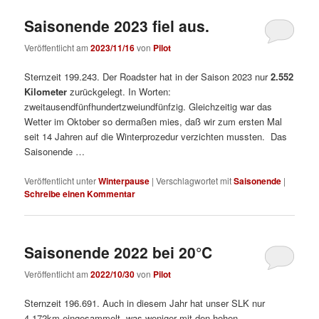
Saisonende 2023 fiel aus.
Veröffentlicht am
2023/11/16
von
Pilot
Sternzeit 199.243. Der Roadster hat in der Saison 2023 nur
2.552
Kilometer
zurückgelegt. In Worten:
zweitausendfünfhundertzweiundfünfzig. Gleichzeitig war das
Wetter im Oktober so dermaßen mies, daß wir zum ersten Mal
seit 14 Jahren auf die Winterprozedur verzichten mussten. Das
Saisonende …
Veröffentlicht unter
Winterpause
|
Verschlagwortet mit
Saisonende
|
Schreibe einen Kommentar
Saisonende 2022 bei 20°C
Veröffentlicht am
2022/10/30
von
Pilot
Sternzeit 196.691. Auch in diesem Jahr hat unser SLK nur
4.172km eingesammelt, was weniger mit den hohen