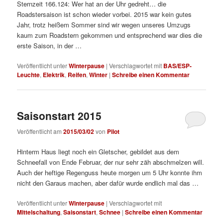
Sternzeit 166.124: Wer hat an der Uhr gedreht… die
Roadstersaison ist schon wieder vorbei. 2015 war kein gutes
Jahr, trotz heißem Sommer sind wir wegen unseres Umzugs
kaum zum Roadstern gekommen und entsprechend war dies die
erste Saison, in der …
Veröffentlicht unter
Winterpause
|
Verschlagwortet mit
BAS/ESP-
Leuchte
,
Elektrik
,
Reifen
,
Winter
|
Schreibe einen Kommentar
Saisonstart 2015
Veröffentlicht am
2015/03/02
von
Pilot
Hinterm Haus liegt noch ein Gletscher, gebildet aus dem
Schneefall von Ende Februar, der nur sehr zäh abschmelzen will.
Auch der heftige Regenguss heute morgen um 5 Uhr konnte ihm
nicht den Garaus machen, aber dafür wurde endlich mal das …
Veröffentlicht unter
Winterpause
|
Verschlagwortet mit
Mittelschaltung
,
Saisonstart
,
Schnee
|
Schreibe einen Kommentar