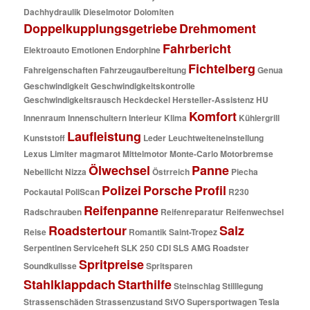
Dachhydraulik
Dieselmotor
Dolomiten
Doppelkupplungsgetriebe
Drehmoment
Fahrbericht
Elektroauto
Emotionen
Endorphine
Fichtelberg
Fahreigenschaften
Fahrzeugaufbereitung
Genua
Geschwindigkeit
Geschwindigkeitskontrolle
Geschwindigkeitsrausch
Heckdeckel
Hersteller-Assistenz
HU
Komfort
Innenraum
Innenschultern
Interieur
Klima
Kühlergrill
Laufleistung
Kunststoff
Leder
Leuchtweiteneinstellung
Lexus
Limiter
magmarot
Mittelmotor
Monte-Carlo
Motorbremse
Ölwechsel
Panne
Nebellicht
Nizza
Östrreich
Piecha
Polizei
Porsche
Profil
Pockautal
PoliScan
R230
Reifenpanne
Radschrauben
Reifenreparatur
Reifenwechsel
Roadstertour
Salz
Reise
Romantik
Saint-Tropez
Serpentinen
Serviceheft
SLK 250 CDI
SLS AMG Roadster
Spritpreise
Soundkulisse
Spritsparen
Stahlklappdach
Starthilfe
Steinschlag
Stilllegung
Strassenschäden
Strassenzustand
StVO
Supersportwagen
Tesla