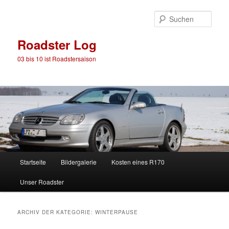
Such
Roadster Log
03 bis 10 ist Roadstersaison
Hauptmenü
Startseite
Bildergalerie
Kosten eines R170
Zum
Zum
Unser Roadster
Inhalt
sekundären
wechseln
Inhalt
ARCHIV DER KATEGORIE:
WINTERPAUSE
wechseln